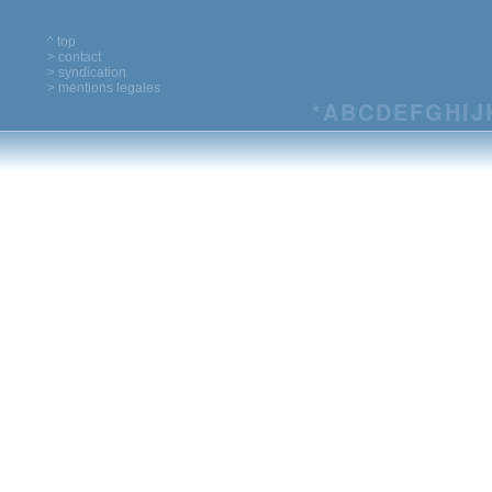
^ top
> contact
> syndication
> mentions legales
*
A
B
C
D
E
F
G
H
I
J