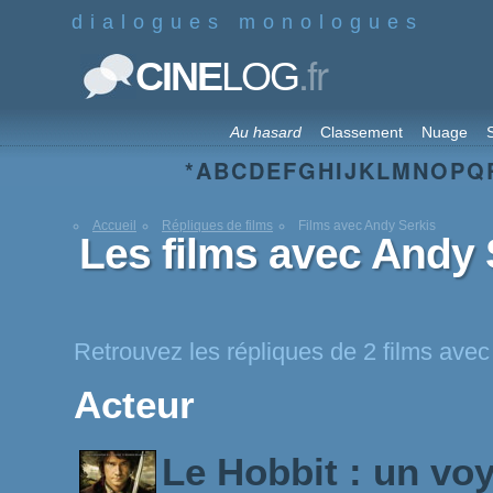
dialogues monologues
.fr
CINE
LOG
Au hasard
Classement
Nuage
S
*
A
B
C
D
E
F
G
H
I
J
K
L
M
N
O
P
Q
Accueil
Répliques de films
Films avec Andy Serkis
Les films avec Andy 
Retrouvez les répliques de 2 films ave
Acteur
Le Hobbit : un vo