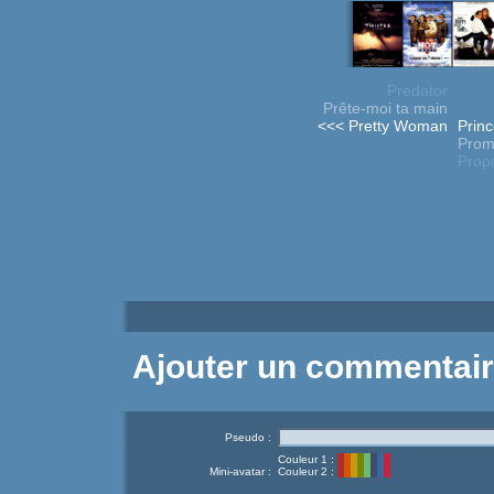
Predator
Prête-moi ta main
<<< Pretty Woman
Prin
Prom
Propo
Ajouter un commentai
Pseudo :
Couleur 1 :
Mini-avatar :
Couleur 2 :