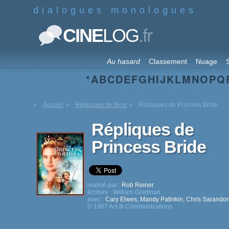
dialogues monologues
.fr
CINE
LOG
Au hasard
Classement
Nuage
S
*
A
B
C
D
E
F
G
H
I
J
K
L
M
N
O
P
Q
Accueil
Répliques de films
Répliques de Princess Bride
Répliques de
Princess Bride
realisé par :
Rob Reiner
écriture :
William Goldman
avec :
Cary Elwes
,
Mandy Patinkin
,
Chris Sarando
© 1987 Act III Communications