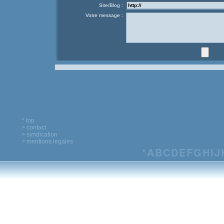
Site/Blog :
Votre message :
^ top
> contact
> syndication
> mentions legales
*
A
B
C
D
E
F
G
H
I
J