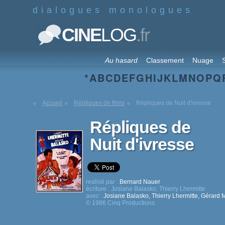
dialogues monologues
.fr
CINE
LOG
Au hasard
Classement
Nuage
S
*
A
B
C
D
E
F
G
H
I
J
K
L
M
N
O
P
Q
Accueil
Répliques de films
Répliques de Nuit d'ivresse
Répliques de
Nuit d'ivresse
realisé par :
Bernard Nauer
écriture :
Josiane Balasko
,
Thierry Lhermitte
avec :
Josiane Balasko
,
Thierry Lhermitte
,
Gérard M
© 1986 Cinq Productions