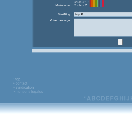
Couleur 1 :
Mini-avatar :
Couleur 2 :
Site/Blog :
Votre message :
^ top
> contact
> syndication
> mentions legales
*
A
B
C
D
E
F
G
H
I
J