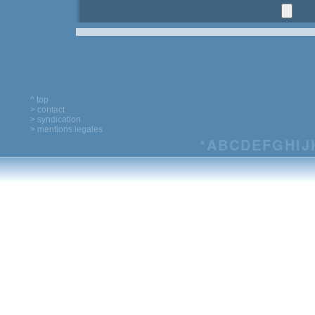
^ top
> contact
> syndication
> mentions legales
*
A
B
C
D
E
F
G
H
I
J