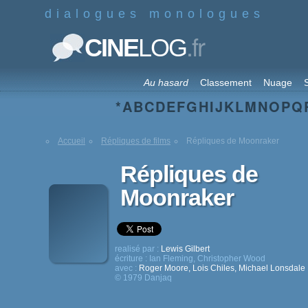
dialogues monologues
.fr
CINE
LOG
Au hasard
Classement
Nuage
S
*
A
B
C
D
E
F
G
H
I
J
K
L
M
N
O
P
Q
Accueil
Répliques de films
Répliques de Moonraker
Répliques de
Moonraker
realisé par :
Lewis Gilbert
écriture :
Ian Fleming
,
Christopher Wood
avec :
Roger Moore
,
Lois Chiles
,
Michael Lonsdale
© 1979 Danjaq