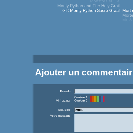
Monstres et Cie
Monty Python and The Holy Grail
<<< Monty Python Sacré Graal
Mort 
Morte
Mr. &
Ajouter un commentair
Pseudo :
Couleur 1 :
Mini-avatar :
Couleur 2 :
Site/Blog :
Votre message :