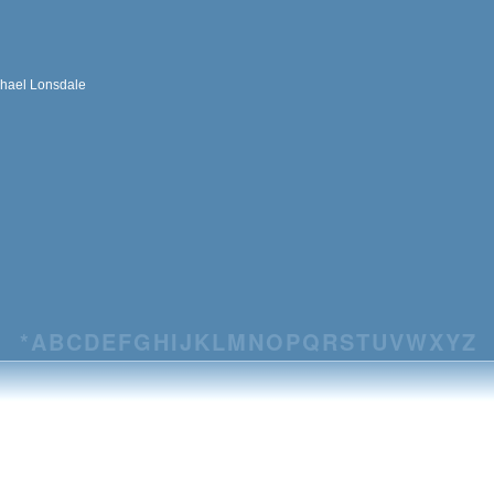
chael Lonsdale
*
A
B
C
D
E
F
G
H
I
J
K
L
M
N
O
P
Q
R
S
T
U
V
W
X
Y
Z