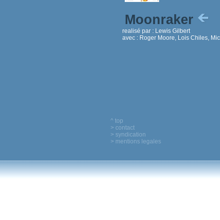
Moonraker
realisé par :
Lewis Gilbert
avec :
Roger Moore, Lois Chiles, Mi
^ top
> contact
> syndication
> mentions legales