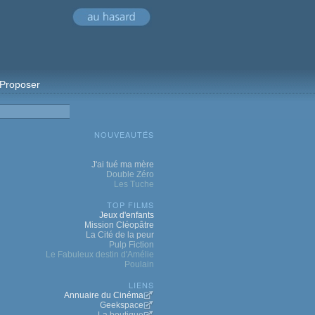
Proposer
NOUVEAUTÉS
J'ai tué ma mère
Double Zéro
Les Tuche
TOP FILMS
Jeux d'enfants
Mission Cléopâtre
La Cité de la peur
Pulp Fiction
Le Fabuleux destin d'Amélie
Poulain
LIENS
Annuaire du Cinéma
Geekspace