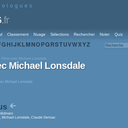
nologues
.fr
G
rd
Classement
Nuage
Sélections
Rechercher
Noter
Quiz
F
G
H
I
J
K
L
M
N
O
P
Q
R
S
T
U
V
W
X
Y
Z
Films avec Michael Lonsdale
ec Michael Lonsdale
avec Michael Lonsdale
tus
Molinaro
, Michael Lonsdale, Claude Gensac