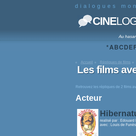
dialogues mo
CINE
LO
Au hasa
*
A
B
C
D
E
Accueil
Répliques de films
Les films av
Retrouvez les répliques de 2 films 
Acteur
Hiberna
realisé par :
Edouard 
avec :
Louis de Funès