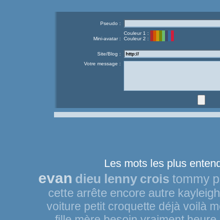
Pseudo :
Couleur 1 :
Mini-avatar :
Couleur 2 :
Site/Blog :
Votre message :
Les mots les plus entend
evan
dieu
lenny
crois
tommy
p
cette
arrête
encore
autre
kayleigh
voiture
petit
croquette
déjà
voilà
m
fille
mère
besoin
vraiment
heure