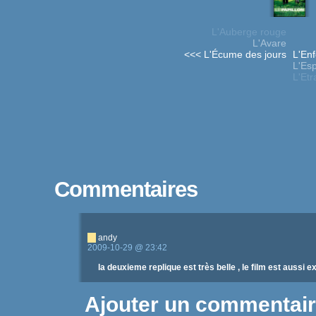
L'Auberge rouge
L'Avare
<<< L'Écume des jours
L'En
L'Esp
L'Etr
Commentaires
andy
2009-10-29 @ 23:42
la deuxieme replique est très belle , le film est aussi e
Ajouter un commentai