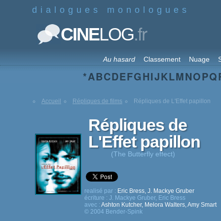
dialogues monologues
.fr
CINE
LOG
Au hasard
Classement
Nuage
S
*
A
B
C
D
E
F
G
H
I
J
K
L
M
N
O
P
Q
Accueil
Répliques de films
Répliques de L'Effet papillon
Répliques de
L'Effet papillon
(The Butterfly effect)
realisé par :
Eric Bress
,
J. Mackye Gruber
écriture :
J. Mackye Gruber
,
Eric Bress
avec :
Ashton Kutcher
,
Melora Walters
,
Amy Smart
© 2004 Bender-Spink