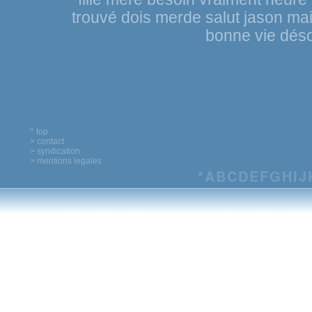
trouvé
dois
merde
salut
jason
mai
bonne
vie
déso
^ top
> contact
> syndication
> mentions legales
*
A
B
C
D
E
F
G
H
I
J