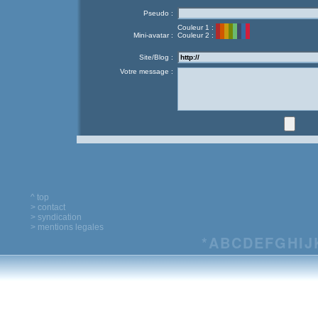
Pseudo :
Couleur 1 :
Mini-avatar :
Couleur 2 :
Site/Blog :
Votre message :
^ top
> contact
> syndication
> mentions legales
*
A
B
C
D
E
F
G
H
I
J