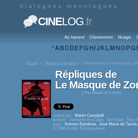
dialogues monologues
.fr
CINE
LOG
Au hasard
Classement
Nuage
S
*
A
B
C
D
E
F
G
H
I
J
K
L
M
N
O
P
Q
Accueil
Répliques de films
Répliques de Le Masque de Zor
Répliques de
Le Masque de Zo
(The Mask of Zorro)
realisé par :
Martin Campbell
écriture :
Johnston McCulley
,
Ted Elliott
,
Terry 
avec :
Antonio Banderas
,
José María de Tavira
© 1998 Amblin Entertainment