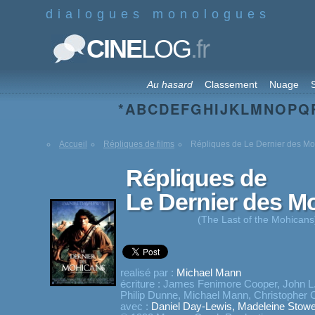
dialogues monologues
.fr
CINE
LOG
Au hasard
Classement
Nuage
S
*
A
B
C
D
E
F
G
H
I
J
K
L
M
N
O
P
Q
Accueil
Répliques de films
Répliques de Le Dernier des M
Répliques de
Le Dernier des M
(The Last of the Mohicans
realisé par :
Michael Mann
écriture :
James Fenimore Cooper
,
John L
Philip Dunne
,
Michael Mann
,
Christopher 
avec :
Daniel Day-Lewis
,
Madeleine Stow