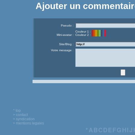
Ajouter un commentair
Pseudo :
Couleur 1 :
Mini-avatar :
Couleur 2 :
Site/Blog :
Votre message :
^ top
> contact
> syndication
> mentions legales
*
A
B
C
D
E
F
G
H
I
J