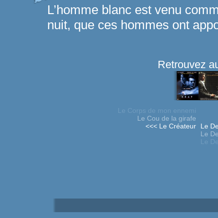
L’homme blanc est venu comme l
nuit, que ces hommes ont appo
Retrouvez au
Le Corps de mon ennemi
Le Cou de la girafe
<<< Le Créateur
Le De
Le De
Le De