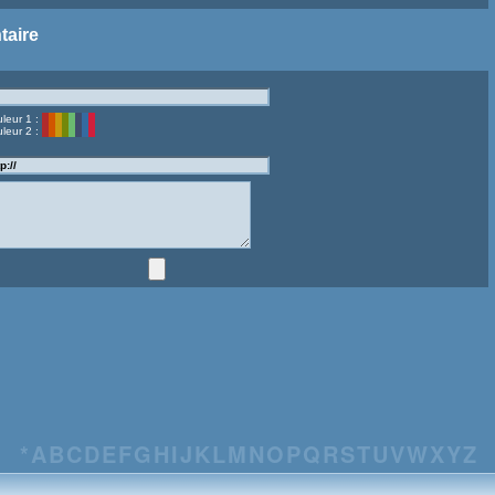
taire
leur 1 :
leur 2 :
*
A
B
C
D
E
F
G
H
I
J
K
L
M
N
O
P
Q
R
S
T
U
V
W
X
Y
Z