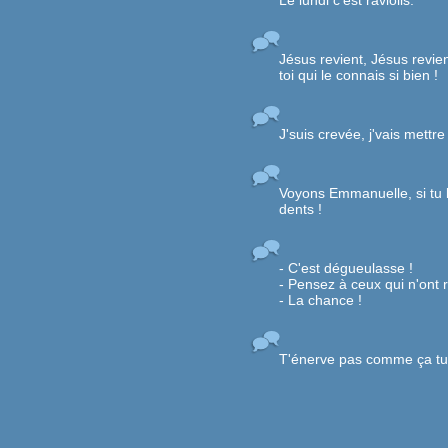
Le lundi c'est raviolis.
Jésus revient, Jésus revien
toi qui le connais si bien !
J'suis crevée, j'vais mettre
Voyons Emmanuelle, si tu b
dents !
- C'est dégueulasse !
- Pensez à ceux qui n'ont 
- La chance !
T'énerve pas comme ça tu v