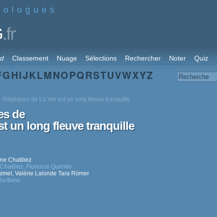
nologues
.fr
G
rd
Classement
Nuage
Sélections
Rechercher
Noter
Quiz
F
G
H
I
J
K
L
M
N
O
P
Q
R
S
T
U
V
W
X
Y
Z
Répliques de La Vie est un long fleuve tranquille
es de
st un long fleuve tranquille
ne Chatiliez
Chatiliez
,
Florence Quentin
gimel
,
Valérie Lalonde
Tara Römer
uctions