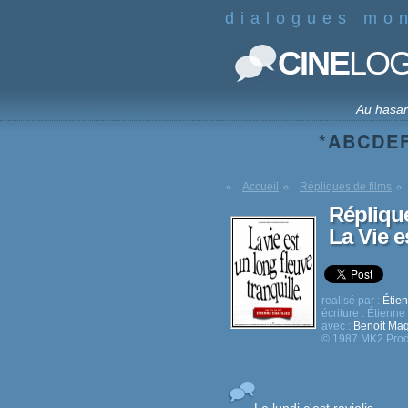
dialogues mo
CINE
LO
Au hasa
*
A
B
C
D
E
Accueil
Répliques de films
Répliqu
La Vie e
realisé par :
Étien
écriture :
Étienne 
avec :
Benoit Ma
© 1987 MK2 Prod