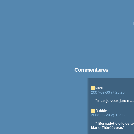
Commentaires
kilou
2007-09-03 @ 23:25
"mais je vous jure ma
Bubble
2008-08-23 @ 15:05
"-Bernadette elle es tou
Marie-Thérèèèèse."