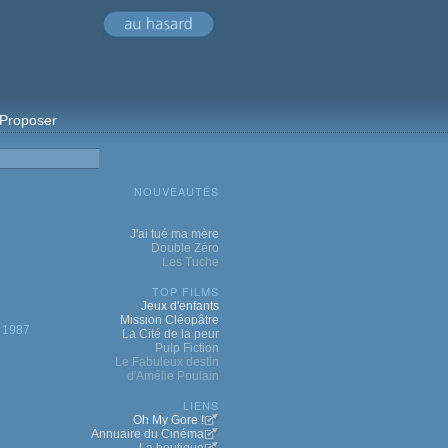
Proposer
NOUVEAUTÉS
J'ai tué ma mère
Double Zéro
Les Tuche
TOP FILMS
Jeux d'enfants
Mission Cléopâtre
1987
La Cité de la peur
Pulp Fiction
Le Fabuleux destin
d'Amélie Poulain
LIENS
Oh My Gore !
Annuaire du Cinéma