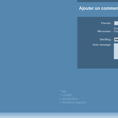
Ajouter un commen
Pseudo :
Cou
Mini-avatar :
Cou
Site/Blog :
Votre message :
^ top
> contact
> syndication
> mentions legales