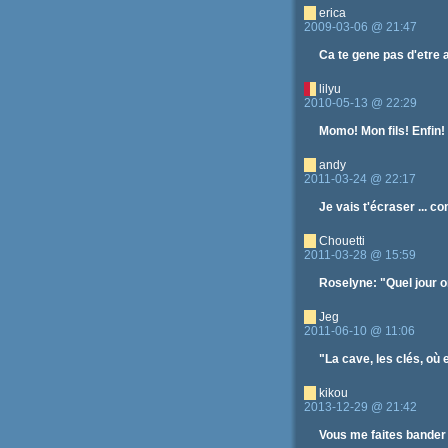
erica
2009-03-06 @ 21:47
Ca te gene pas d'etre a
lilyu
2010-05-13 @ 22:29
Momo! Mon fils! Enfin!
andy
2011-03-24 @ 22:17
Je vais t'écraser ... 
Chouetti
2011-03-28 @ 15:59
Roselyne: "Quel jour o
Jeg
2011-06-10 @ 11:06
"La cave, les clés, où 
kikou
2013-12-29 @ 21:42
Vous me faites bander 