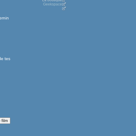
La boutique
Geekspace
hemin
de tes