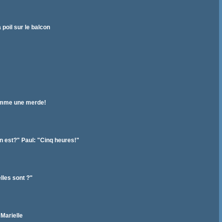
 poil sur le balcon
comme une merde!
n est?" Paul: "Cinq heures!"
elles sont ?"
Marielle