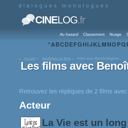
dialogues monologues
.fr
CINE
LOG
Au hasard
Classement
Nuage
S
*
A
B
C
D
E
F
G
H
I
J
K
L
M
N
O
P
Q
Accueil
Répliques de films
Films avec Benoît Magimel
Les films avec Benoî
Retrouvez les répliques de 2 films ave
Acteur
La Vie est un long