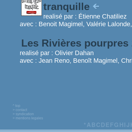
tranquille
realisé par :
Étienne Chatiliez
avec :
Benoit Magimel, Valérie Lalonde
Les Rivières pourpres
realisé par :
Olivier Dahan
avec :
Jean Reno, Benoît Magimel, Chr
^ top
> contact
> syndication
> mentions legales
*
A
B
C
D
E
F
G
H
I
J