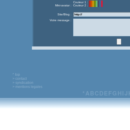
Couleur 1 :
Mini-avatar :
Couleur 2 :
Site/Blog :
Votre message :
^ top
> contact
> syndication
> mentions legales
*
A
B
C
D
E
F
G
H
I
J