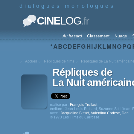
dialogues monologues
.fr
CINE
LOG
Au hasard
Classement
Nuage
S
*
A
B
C
D
E
F
G
H
I
J
K
L
M
N
O
P
Q
Accueil
Répliques de films
Répliques de La Nuit américain
Répliques de
La Nuit américain
realisé par :
François Truffaut
écriture :
Jean-Louis Richard
,
Suzanne Schiffman
,
F
avec :
Jacqueline Bisset
,
Valentina Cortese
,
Dani
© 1973 Les Films du Carrosse