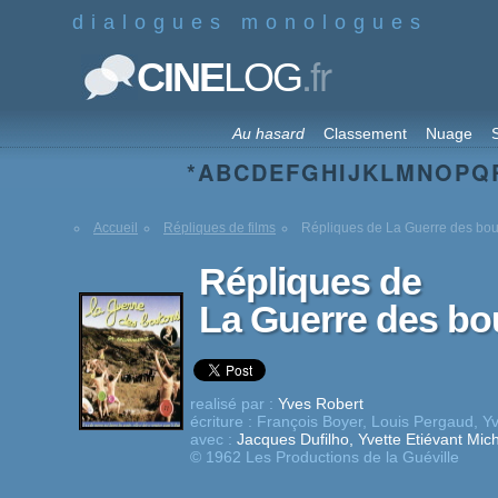
dialogues monologues
.fr
CINE
LOG
Au hasard
Classement
Nuage
S
*
A
B
C
D
E
F
G
H
I
J
K
L
M
N
O
P
Q
Accueil
Répliques de films
Répliques de La Guerre des bo
Répliques de
La Guerre des bo
realisé par :
Yves Robert
écriture :
François Boyer
,
Louis Pergaud
,
Yv
avec :
Jacques Dufilho
,
Yvette Etiévant
Mich
© 1962 Les Productions de la Guéville