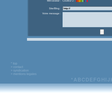
Mini-avatar :
Couleur 2 :
Site/Blog :
Votre message :
^ top
> contact
> syndication
> mentions legales
*
A
B
C
D
E
F
G
H
I
J