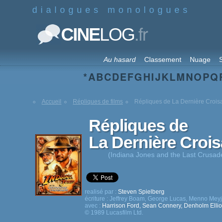
dialogues monologues
.fr
CINE
LOG
Au hasard
Classement
Nuage
S
*
A
B
C
D
E
F
G
H
I
J
K
L
M
N
O
P
Q
Accueil
Répliques de films
Répliques de La Dernière Crois
Répliques de
La Dernière Croi
(Indiana Jones and the Last Crusad
realisé par :
Steven Spielberg
écriture :
Jeffrey Boam
,
George Lucas
,
Menno Meyj
avec :
Harrison Ford
,
Sean Connery
,
Denholm Ellio
© 1989 Lucasfilm Ltd.