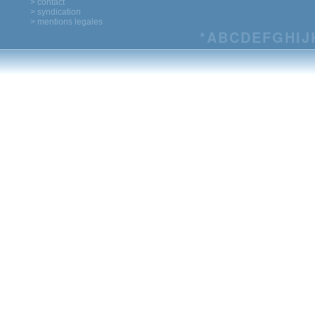
> contact
> syndication
> mentions legales
*
A
B
C
D
E
F
G
H
I
J