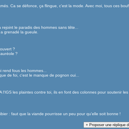
camés. Ca se défonce, ça flingue, c'est la mode. Avec moi, tous ces bou
l a rejoint le paradis des hommes sans tête...
ui a grenadé la gueule.
couvert ?
 auréole ?
ui rend fous les hommes...
que de foi, c'est le manque de pognon oui...
 A l'IGS les plaintes contre toi, ils en font des colonnes pour soutenir les
ier : faut que la viande pourrisse un peu pour qu'elle soit bonne !