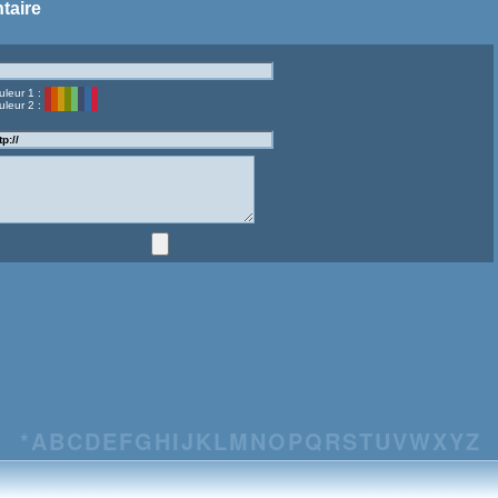
taire
uleur 1 :
uleur 2 :
*
A
B
C
D
E
F
G
H
I
J
K
L
M
N
O
P
Q
R
S
T
U
V
W
X
Y
Z