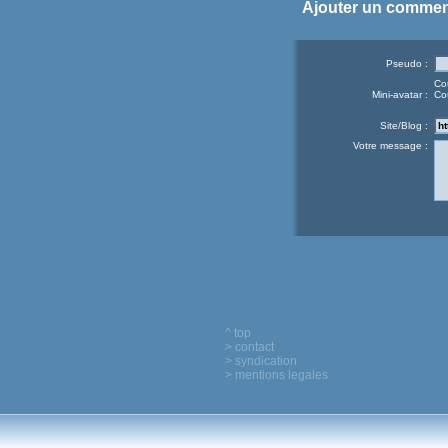
Ajouter un commen
Pseudo :
Co
Mini-avatar :
Co
Site/Blog :
Votre message :
^ top
> contact
> syndication
> mentions legales