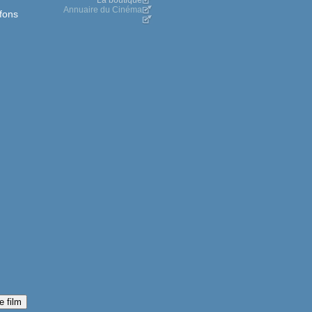
La boutique
Annuaire du Cinéma
ffons