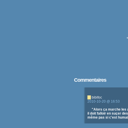
Commentaires
bibifoc
2010-10-20 @ 16:53
"Alors ça marche les a
il doit falloir en suçer
même pas si c'est humai