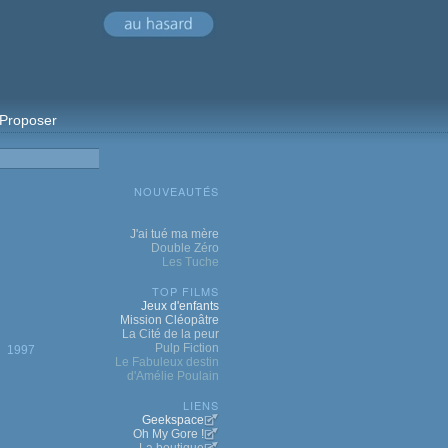
Proposer
NOUVEAUTÉS
J'ai tué ma mère
Double Zéro
Les Tuche
TOP FILMS
Jeux d'enfants
Mission Cléopâtre
La Cité de la peur
Pulp Fiction
1997
Le Fabuleux destin
d'Amélie Poulain
LIENS
Geekspace
Oh My Gore !