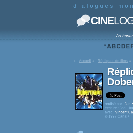
dialogues mo
CINE
LO
Au hasa
*
A
B
C
D
E
Accueil
Répliques de films
Répli
Dobe
realisé par :
Jan 
écriture :
Joël Ho
avec :
Vincent Ca
© 1997 Canal+