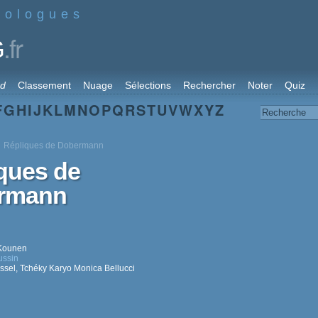
nologues
.fr
G
rd
Classement
Nuage
Sélections
Rechercher
Noter
Quiz
F
G
H
I
J
K
L
M
N
O
P
Q
R
S
T
U
V
W
X
Y
Z
Répliques de Dobermann
ques de
rmann
Kounen
ussin
ssel
,
Tchéky Karyo
Monica Bellucci