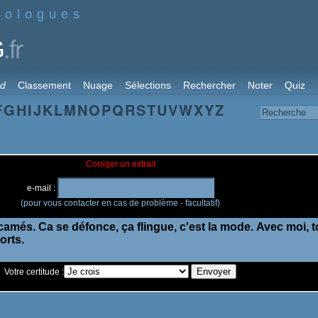
nologues
.fr
G
rd
Classement
Nuage
Sélections
Rechercher
Noter
Quiz
F
G
H
I
J
K
L
M
N
O
P
Q
R
S
T
U
V
W
X
Y
Z
Corriger un extrait
e-mail :
(pour vous contacter en cas de problème - facultatif)
Votre certitude :