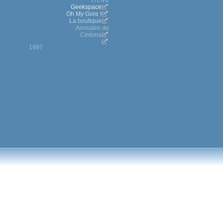
Geekspace
Oh My Gore !
La boutique
Annuaire du
Cinéma
1997