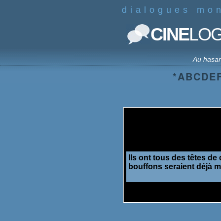
dialogues mo
CINE
LO
Au hasa
*
A
B
C
D
E