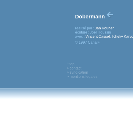
Dobermann
realisé par :
Jan Kounen
écriture :
Joël Houssin
avec :
Vincent Cassel, Tchéky Karyo
© 1997 Canal+
^ top
> contact
> syndication
> mentions legales