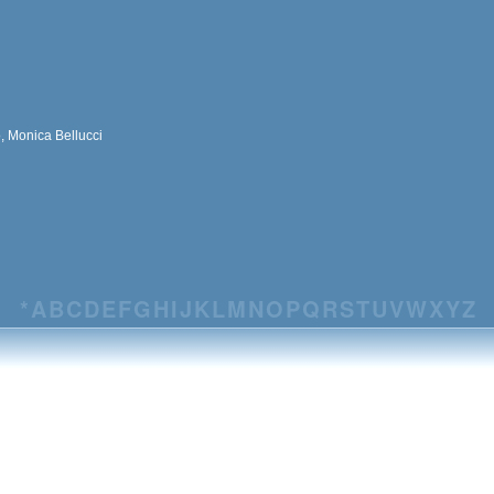
, Monica Bellucci
*
A
B
C
D
E
F
G
H
I
J
K
L
M
N
O
P
Q
R
S
T
U
V
W
X
Y
Z