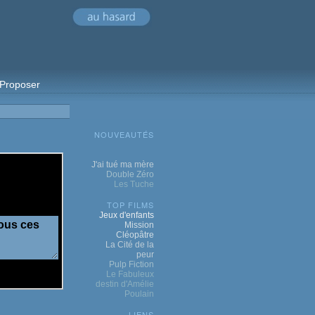
Proposer
NOUVEAUTÉS
J'ai tué ma mère
Double Zéro
Les Tuche
TOP FILMS
Jeux d'enfants
Mission
Cléopâtre
La Cité de la
peur
Pulp Fiction
Le Fabuleux
destin d'Amélie
Poulain
LIENS