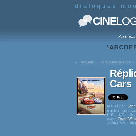
dialogues mo
CINE
LO
Au hasa
*
A
B
C
D
E
Accueil
Répliques de films
Répli
Cars
realisé par :
John
écriture :
John La
L. Baird
,
Dan Ger
avec :
Owen Wils
© 2006 Walt Disn