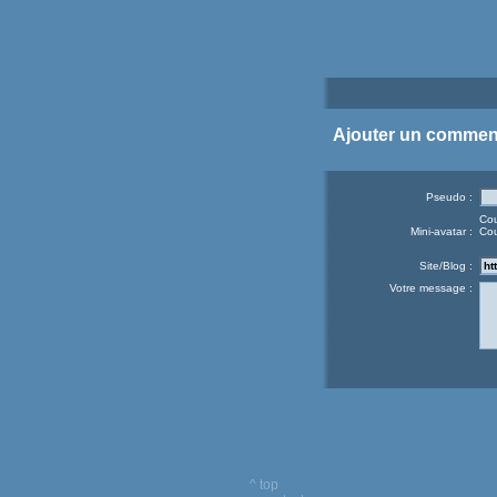
Ajouter un commen
Pseudo :
Cou
Mini-avatar :
Cou
Site/Blog :
Votre message :
^ top