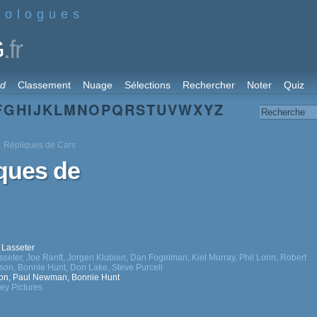
nologues
.fr
G
rd
Classement
Nuage
Sélections
Rechercher
Noter
Quiz
F
G
H
I
J
K
L
M
N
O
P
Q
R
S
T
U
V
W
X
Y
Z
Répliques de Cars
ques de
 Lasseter
sseter
,
Joe Ranft
,
Jorgen Klubien
,
Dan Fogelman
,
Kiel Murray
,
Phil Lorin
,
Robert
son
,
Bonnie Hunt
,
Don Lake
,
Steve Purcell
on
,
Paul Newman
,
Bonnie Hunt
ey Pictures