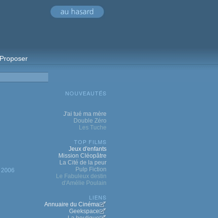
Proposer
NOUVEAUTÉS
J'ai tué ma mère
Double Zéro
Les Tuche
TOP FILMS
Jeux d'enfants
Mission Cléopâtre
La Cité de la peur
Pulp Fiction
2006
Le Fabuleux destin
d'Amélie Poulain
LIENS
Annuaire du Cinéma
Geekspace