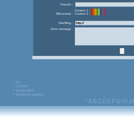
Pseudo :
Couleur 1 :
Mini-avatar :
Couleur 2 :
Site/Blog :
Votre message :
^ top
> contact
> syndication
> mentions legales
*
A
B
C
D
E
F
G
H
I
J