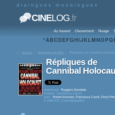
dialogues monologues
.fr
CINE
LOG
Au hasard
Classement
Nuage
S
*
A
B
C
D
E
F
G
H
I
J
K
L
M
N
O
P
Q
Accueil
Répliques de films
Répliques de Cannibal Holocau
Répliques de
Cannibal Holocau
realisé par :
Ruggero Deodato
écriture :
Gianfranco Clerici
avec :
Robert Kerman
,
Francesca Ciardi
,
Perry Pir
© 1980 F.D. Cinematografica