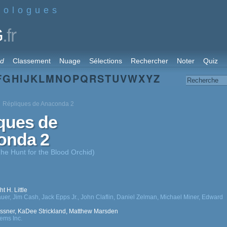
nologues
.fr
G
rd
Classement
Nuage
Sélections
Rechercher
Noter
Quiz
F
G
H
I
J
K
L
M
N
O
P
Q
R
S
T
U
V
W
X
Y
Z
Répliques de Anaconda 2
ques de
onda 2
he Hunt for the Blood Orchid)
t H. Little
uer
,
Jim Cash
,
Jack Epps Jr.
,
John Claflin
,
Daniel Zelman
,
Michael Miner
,
Edward
ssner
,
KaDee Strickland
,
Matthew Marsden
ems Inc.