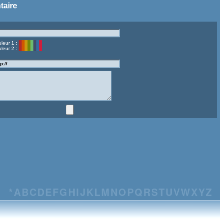
taire
leur 1 :
leur 2 :
*
A
B
C
D
E
F
G
H
I
J
K
L
M
N
O
P
Q
R
S
T
U
V
W
X
Y
Z