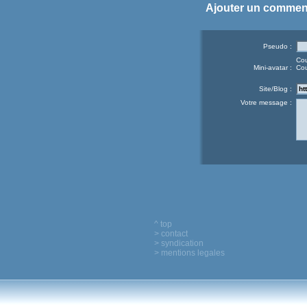
Ajouter un commen
Pseudo :
Cou
Mini-avatar :
Cou
Site/Blog :
Votre message :
^ top
> contact
> syndication
> mentions legales