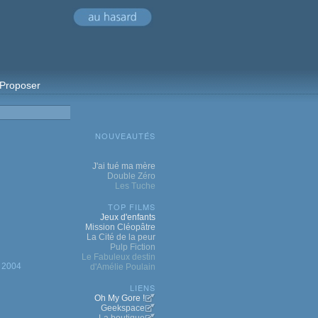
Proposer
NOUVEAUTÉS
J'ai tué ma mère
Double Zéro
Les Tuche
TOP FILMS
Jeux d'enfants
Mission Cléopâtre
La Cité de la peur
Pulp Fiction
Le Fabuleux destin
2004
d'Amélie Poulain
LIENS
Oh My Gore !
Geekspace