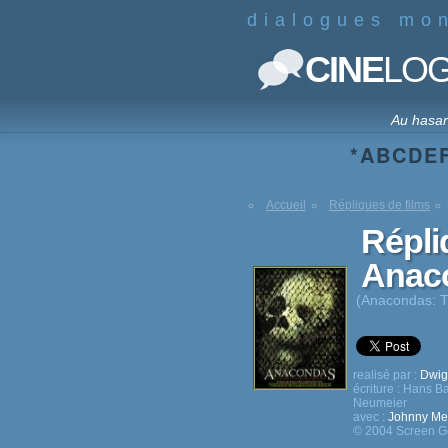
dialogues mo
CINE
LO
Au hasa
*
A
B
C
D
E
Accueil
Répliques de films
Répli
Anac
(Anacondas: T
realisé par :
Dwigh
écriture :
Hans Ba
Neumeier
avec :
Johnny Me
© 2004 Screen G