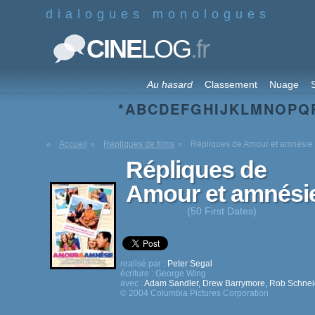
dialogues monologues
.fr
CINE
LOG
Au hasard
Classement
Nuage
S
*
A
B
C
D
E
F
G
H
I
J
K
L
M
N
O
P
Q
Accueil
Répliques de films
Répliques de Amour et amnésie
Répliques de
Amour et amnési
(50 First Dates)
realisé par :
Peter Segal
écriture :
George Wing
avec :
Adam Sandler
,
Drew Barrymore
,
Rob Schnei
© 2004 Columbia Pictures Corporation