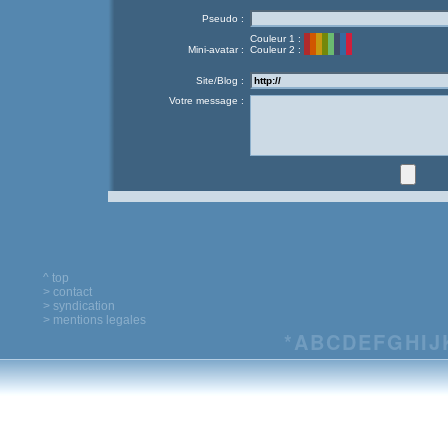
Pseudo :
Couleur 1 :
Mini-avatar :
Couleur 2 :
Site/Blog :
Votre message :
^ top
> contact
> syndication
> mentions legales
*
A
B
C
D
E
F
G
H
I
J