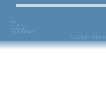
^ top
> contact
> syndication
> mentions legales
*
A
B
C
D
E
F
G
H
I
J