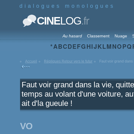
dialogues monologues
.fr
CINE
LOG
Au hasard
Classement
Nuage
S
*
A
B
C
D
E
F
G
H
I
J
K
L
M
N
O
P
Q
Accueil
Répliques Retour vers le futur
Faut voir grand dans la
Faut voir grand dans la vie, quitt
temps au volant d'une voiture, au
ait d'la gueule !
VO