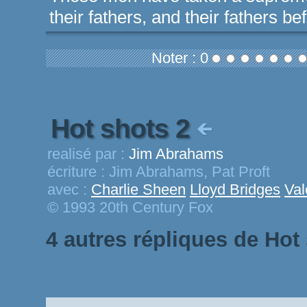
their fathers, and their fathers be
Noter : 0
Hot shots 2
realisé par :
Jim Abrahams
écriture :
Jim Abrahams, Pat Proft
avec :
Charlie Sheen
Lloyd Bridges
Val
© 1993 20th Century Fox
4 autres répliques de Hot