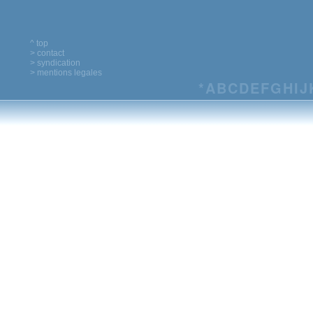
^ top
> contact
> syndication
> mentions legales
*
A
B
C
D
E
F
G
H
I
J