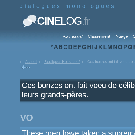
dialogues monologues
.fr
CINE
LOG
Au hasard
Classement
Nuage
S
*
A
B
C
D
E
F
G
H
I
J
K
L
M
N
O
P
Q
Accueil
Répliques Hot shots 2
Ces bonzes ont fait voeu de c
Ces bonzes ont fait voeu de céli
leurs grands-pères.
VO
These men have taken a supreme 