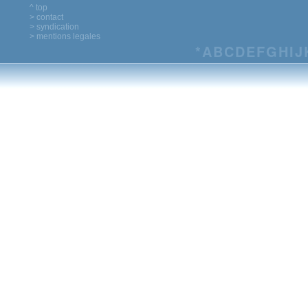
^ top
> contact
> syndication
> mentions legales
*
A
B
C
D
E
F
G
H
I
J