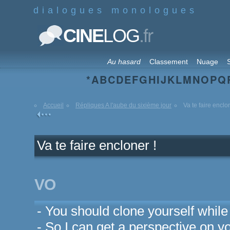
dialogues monologues
.fr
CINE
LOG
Au hasard
Classement
Nuage
S
*
A
B
C
D
E
F
G
H
I
J
K
L
M
N
O
P
Q
Accueil
Répliques A l'aube du sixième jour
Va te faire enclon
Va te faire encloner !
VO
- You should clone yourself while y
- So I can get a perspective on yo