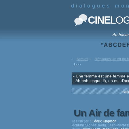
dialogues mo
CINE
LO
Au hasa
*
A
B
C
D
E
Accueil
Répliques Un Air de f
- Une femme est une femme 
- Ah bah jusque là, on est d'ac
Note
Un Air de fa
realisé par :
Cédric Klapisch
écriture :
Agnès Jaoui, Jean-Pierre B