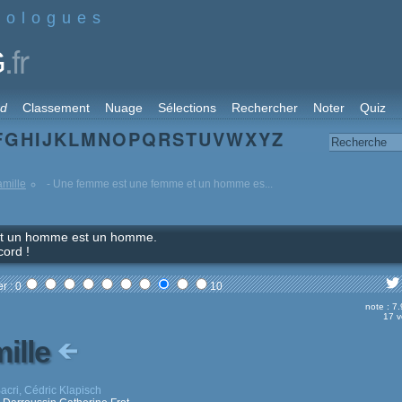
nologues
.fr
G
rd
Classement
Nuage
Sélections
Rechercher
Noter
Quiz
F
G
H
I
J
K
L
M
N
O
P
Q
R
S
T
U
V
W
X
Y
Z
amille
- Une femme est une femme et un homme es...
et un homme est un homme.
cord !
r : 0
10
note : 7
17 v
mille
acri, Cédric Klapisch