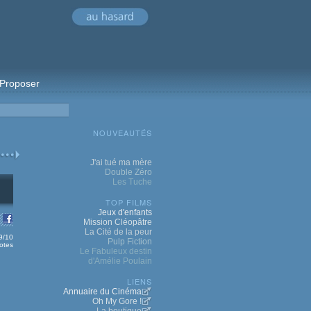
Proposer
NOUVEAUTÉS
J'ai tué ma mère
Double Zéro
Les Tuche
TOP FILMS
Jeux d'enfants
Mission Cléopâtre
La Cité de la peur
.9/10
Pulp Fiction
otes
Le Fabuleux destin
d'Amélie Poulain
LIENS
Annuaire du Cinéma
Oh My Gore !