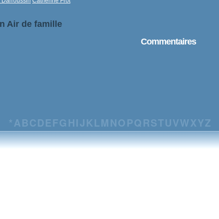
 Darroussin
Catherine Frot
n Air de famille
Commentaires
*
A
B
C
D
E
F
G
H
I
J
K
L
M
N
O
P
Q
R
S
T
U
V
W
X
Y
Z