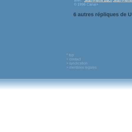
avec :
Jean-Pierre Bacri
Jean-Pierre
© 1996 Canal+
6 autres répliques de U
^ top
> contact
> syndication
> mentions legales