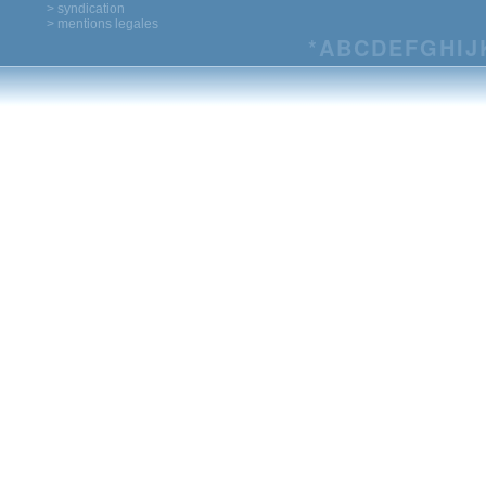
> syndication
> mentions legales
*
A
B
C
D
E
F
G
H
I
J