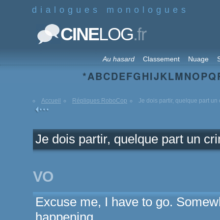
dialogues monologues
.fr
CINE
LOG
Au hasard
Classement
Nuage
S
*
A
B
C
D
E
F
G
H
I
J
K
L
M
N
O
P
Q
Accueil
Répliques RoboCop
Je dois partir, quelque part un 
Je dois partir, quelque part un c
VO
Excuse me, I have to go. Somewh
happening.