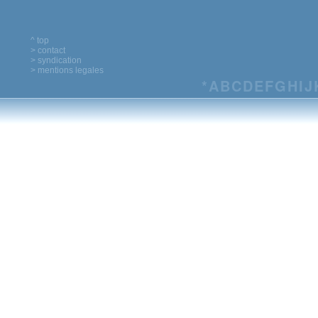
^ top
> contact
> syndication
> mentions legales
*
A
B
C
D
E
F
G
H
I
J