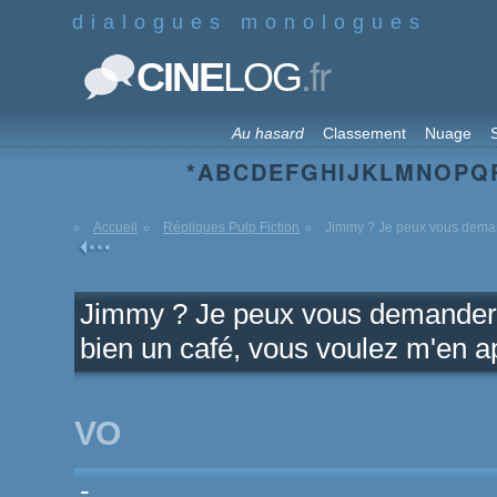
dialogues monologues
.fr
CINE
LOG
Au hasard
Classement
Nuage
S
*
A
B
C
D
E
F
G
H
I
J
K
L
M
N
O
P
Q
Accueil
Répliques Pulp Fiction
Jimmy ? Je peux vous deman
Jimmy ? Je peux vous demander u
bien un café, vous voulez m'en a
VO
-