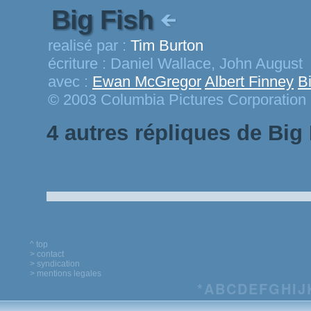
Big Fish
realisé par :
Tim Burton
écriture :
Daniel Wallace, John August
avec :
Ewan McGregor
Albert Finney
B
© 2003 Columbia Pictures Corporation
4 autres répliques de Big
^ top
> contact
> syndication
> mentions legales
*
A
B
C
D
E
F
G
H
I
J