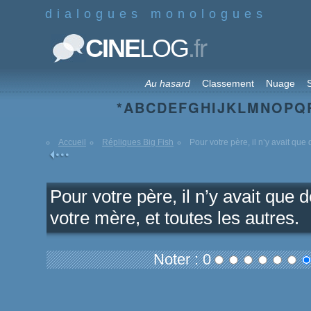
dialogues monologues
.fr
CINE
LOG
Au hasard
Classement
Nuage
S
*
A
B
C
D
E
F
G
H
I
J
K
L
M
N
O
P
Q
Accueil
Répliques Big Fish
Pour votre père, il n’y avait que d
Pour votre père, il n’y avait que
votre mère, et toutes les autres.
Noter : 0