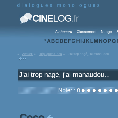
dialogues monologues
.fr
CINE
LOG
Au hasard
Classement
Nuage
S
*
A
B
C
D
E
F
G
H
I
J
K
L
M
N
O
P
Q
Accueil
Répliques Coco
J'ai trop nagé, j'ai manaudou...
J'ai trop nagé, j'ai manaudou...
Noter : 0
Coco