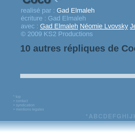
realisé par :
Gad Elmaleh
écriture :
Gad Elmaleh
avec :
Gad Elmaleh
Néomie Lvovsky
J
© 2009 KS2 Productions
10 autres répliques de C
^ top
> contact
> syndication
> mentions legales
*
A
B
C
D
E
F
G
H
I
J