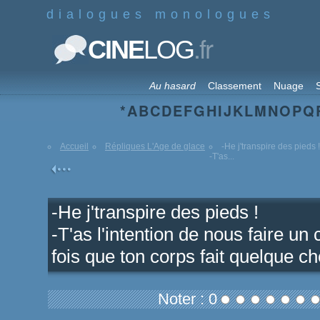
dialogues monologues
.fr
CINE
LOG
Au hasard
Classement
Nuage
S
*
A
B
C
D
E
F
G
H
I
J
K
L
M
N
O
P
Q
Accueil
Répliques L'Age de glace
-He j'transpire des pieds !
-T'as...
-He j'transpire des pieds !
-T'as l'intention de nous faire 
fois que ton corps fait quelque c
Noter : 0