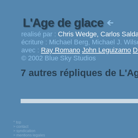
L'Age de glace
realisé par :
Chris Wedge, Carlos Sald
écriture :
Michael Berg, Michael J. Wil
avec :
Ray Romano
John Leguizamo
D
© 2002 Blue Sky Studios
7 autres répliques de L'A
^ top
> contact
> syndication
> mentions legales