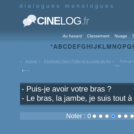
dialogues monologues
.fr
CINE
LOG
Au hasard
Classement
Nuage
S
*
A
B
C
D
E
F
G
H
I
J
K
L
M
N
O
P
Q
Accueil
Répliques Harry Potter et la coupe de feu
- Puis-je 
- Le...
- Puis-je avoir votre bras ?
- Le bras, la jambe, je suis tout à
Noter : 0