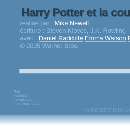
Harry Potter et la co
realisé par :
Mike Newell
écriture :
Steven Kloves, J.K. Rowling
avec :
Daniel Radcliffe
Emma Watson
© 2005 Warner Bros.
^ top
> contact
> syndication
> mentions legales
*
A
B
C
D
E
F
G
H
I
J