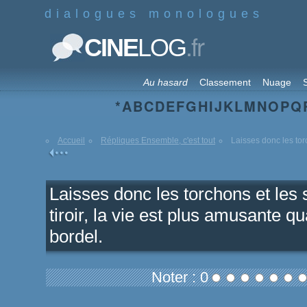
dialogues monologues
.fr
CINE
LOG
Au hasard
Classement
Nuage
S
*
A
B
C
D
E
F
G
H
I
J
K
L
M
N
O
P
Q
Accueil
Répliques Ensemble, c'est tout
Laisses donc les torc
Laisses donc les torchons et les
tiroir, la vie est plus amusante q
bordel.
Noter : 0