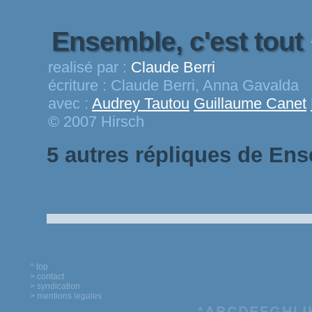
Ensemble, c'est tout
realisé par :
Claude Berri
écriture :
Claude Berri, Anna Gavalda
avec :
Audrey Tautou
Guillaume Canet
© 2007 Hirsch
5 autres répliques de Ens
^ top
> contact
> syndication
> mentions legales
*
A
B
C
D
E
F
G
H
I
J