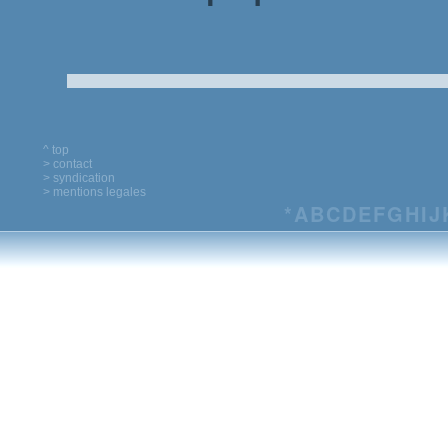
^ top
> contact
> syndication
> mentions legales
*
A
B
C
D
E
F
G
H
I
J