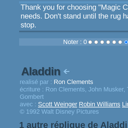
Thank you for choosing "Magic Car
needs. Don't stand until the rug
stop.
Noter : 0
Aladdin
realisé par :
Ron Clements
écriture :
Ron Clements, John Musker, Te
Gombert
avec :
Scott Weinger
Robin Williams
Li
© 1992 Walt Disney Pictures
1 autre réplique de Aladd