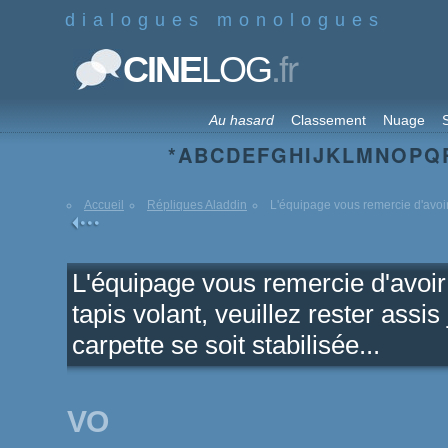
dialogues monologues
.fr
CINE
LOG
Au hasard
Classement
Nuage
S
*
A
B
C
D
E
F
G
H
I
J
K
L
M
N
O
P
Q
Accueil
Répliques Aladdin
L'équipage vous remercie d'avoir 
L'équipage vous remercie d'avoir
tapis volant, veuillez rester assis
carpette se soit stabilisée...
VO