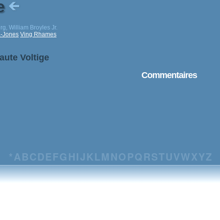
ge
g, William Broyles Jr.
a-Jones
Ving Rhames
aute Voltige
Commentaires
*
A
B
C
D
E
F
G
H
I
J
K
L
M
N
O
P
Q
R
S
T
U
V
W
X
Y
Z