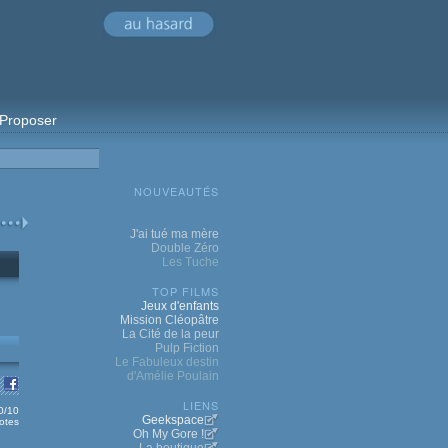
Proposer
NOUVEAUTÉS
J'ai tué ma mère
Double Zéro
Les Tuche
TOP FILMS
Jeux d'enfants
Mission Cléopâtre
La Cité de la peur
Pulp Fiction
Le Fabuleux destin
d'Amélie Poulain
LIENS
0/10
Geekspace
otes
Oh My Gore !