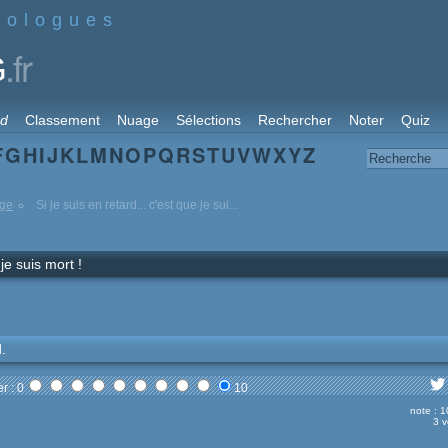
nologues
.fr
G
rd
Classement
Nuage
Sélections
Rechercher
Noter
Quiz
F
G
H
I
J
K
L
M
N
O
P
Q
R
S
T
U
V
W
X
Y
Z
ige
Si je suis en retard... c'est que je sui...
 je suis mort !
d.
r : 0
10
note : 1
3 v