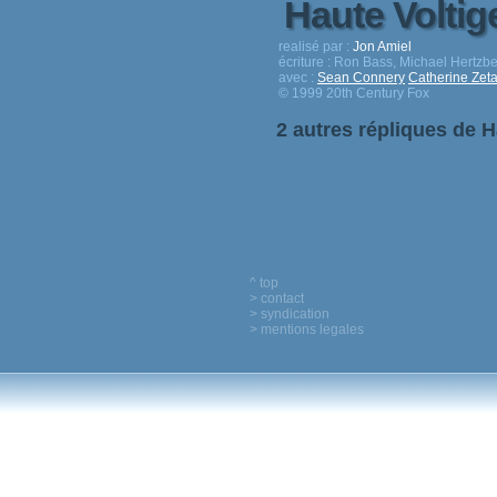
Haute Volti
realisé par :
Jon Amiel
écriture :
Ron Bass, Michael Hertzber
avec :
Sean Connery
Catherine Zet
© 1999 20th Century Fox
2 autres répliques de H
^ top
> contact
> syndication
> mentions legales