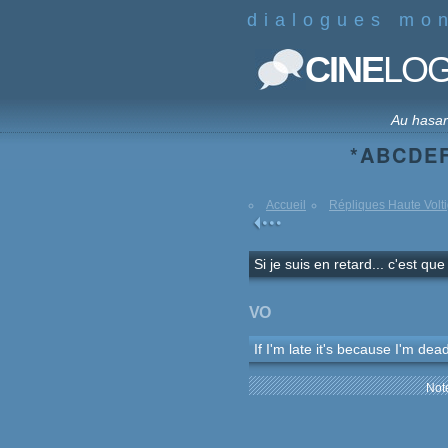
dialogues mo
CINE
LO
Au hasa
*
A
B
C
D
E
Accueil
Répliques Haute Volt
Si je suis en retard... c'est que
VO
If I'm late it's because I'm dea
Note