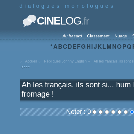
dialogues monologues
.fr
CINE
LOG
Au hasard
Classement
Nuage
S
*
A
B
C
D
E
F
G
H
I
J
K
L
M
N
O
P
Q
Accueil
Répliques Johnny English
Ah les français, ils sont s
Ah les français, ils sont si... hum 
fromage !
Noter : 0