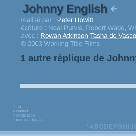
Johnny English
realisé par :
Peter Howitt
écriture :
Neal Purvis, Robert Wade, Wil
avec :
Rowan Atkinson
Tasha de Vasco
© 2003 Working Title Films
1 autre réplique de Johnn
^ top
> contact
> syndication
> mentions legales
*
A
B
C
D
E
F
G
H
I
J