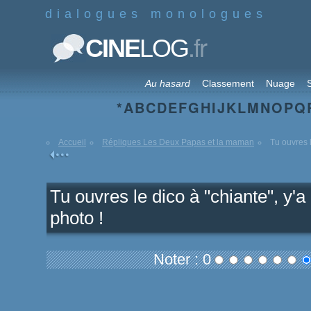
dialogues monologues
.fr
CINE
LOG
Au hasard
Classement
Nuage
S
*
A
B
C
D
E
F
G
H
I
J
K
L
M
N
O
P
Q
Accueil
Répliques Les Deux Papas et la maman
Tu ouvres l
Tu ouvres le dico à "chiante", y'
photo !
Noter : 0