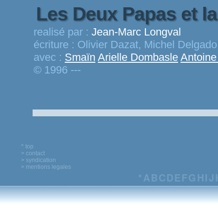
Les Deux Papas et 
realisé par :
Jean-Marc Longval
écriture :
Olivier Dazat, Michel Delgad
avec :
Smaïn
Arielle Dombasle
Antoine
© 1996 ---
^ top
> contact
> syndication
> mentions legales
*
A
B
C
D
E
F
G
H
I
J