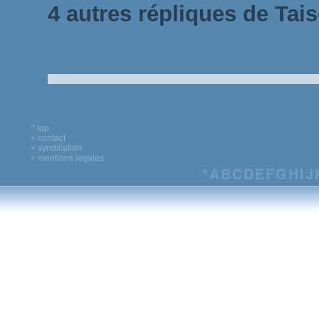
4 autres répliques de Tais-
^ top
> contact
> syndication
> mentions legales
*
A
B
C
D
E
F
G
H
I
J