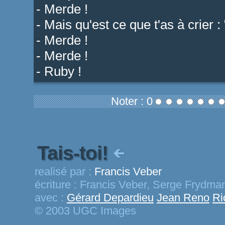
- Merde !
- Mais qu'est ce que t'as à crier
- Merde !
- Merde !
- Ruby !
Noter : 0
Tais-toi!
realisé par :
Francis Veber
écriture :
Francis Veber, Serge Frydma
avec :
Gérard Depardieu
Jean Reno
Ri
© 2003 UGC Images