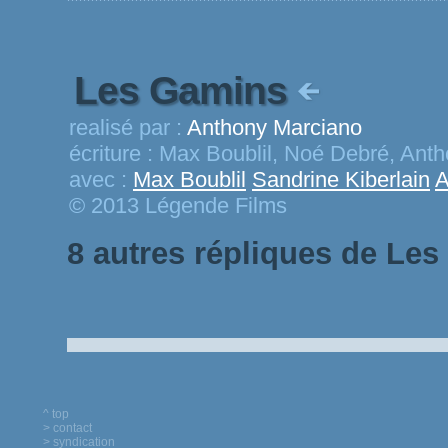
Les Gamins
realisé par :
Anthony Marciano
écriture :
Max Boublil, Noé Debré, Ant
avec :
Max Boublil
Sandrine Kiberlain
A
© 2013 Légende Films
8 autres répliques de Le
^ top
> contact
> syndication