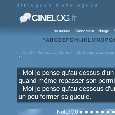
dialogues monologues
.fr
CINE
LOG
Au hasard
Classement
Nuage
S
*
A
B
C
D
E
F
G
H
I
J
K
L
M
N
O
P
Q
Accueil
Répliques Les Gamins
- Moi je pense qu'au dessus d
- Moi je pense qu'au dessus d'un 
quand même repasser son permi
- Moi je pense qu'au dessous d'un
un peu fermer sa gueule.
Noter : 0