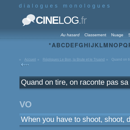
dialogues monologues
.fr
CINE
LOG
Au hasard
Classement
Nuage
S
*
A
B
C
D
E
F
G
H
I
J
K
L
M
N
O
P
Q
Accueil
Répliques Le Bon, la Brute et le Truand
Quand on tir
Quand on tire, on raconte pas sa 
VO
When you have to shoot, shoot, do