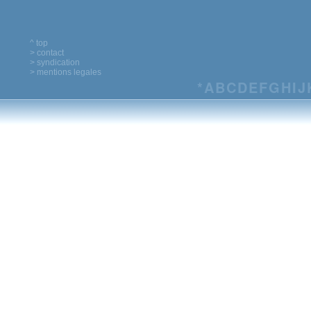
^ top
> contact
> syndication
> mentions legales
*
A
B
C
D
E
F
G
H
I
J