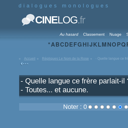
dialogues monologues
.fr
CINE
LOG
Au hasard
Classement
Nuage
S
*
A
B
C
D
E
F
G
H
I
J
K
L
M
N
O
P
Q
Accueil
Répliques Le Nom de la Rose
- Quelle langue ce frè
- Quelle langue ce frère parlait-il 
- Toutes... et aucune.
Noter : 0