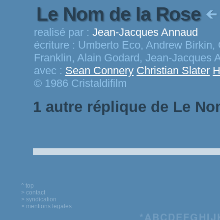
Le Nom de la Rose
realisé par :
Jean-Jacques Annaud
écriture :
Umberto Eco, Andrew Birkin,
Franklin, Alain Godard, Jean-Jacques
avec :
Sean Connery
Christian Slater
H
© 1986 Cristaldifilm
1 autre réplique de Le No
^ top
> contact
> syndication
> mentions legales
*
A
B
C
D
E
F
G
H
I
J