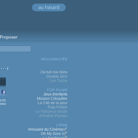
Proposer
NOUVEAUTÉS
J'ai tué ma mère
Double Zéro
Les Tuche
TOP FILMS
Jeux d'enfants
Mission Cléopâtre
.1/10
La Cité de la peur
otes
Pulp Fiction
Le Fabuleux destin
d'Amélie Poulain
LIENS
Annuaire du Cinéma
Oh My Gore !