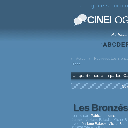
dialogues mo
CINE
LO
Au hasa
*
A
B
C
D
E
Accueil
Répliques Les Bronzés
Un quart d'heure, tu parles. Ca
Note
Les Bronzés 
realisé par :
Patrice Leconte
écriture :
Josiane Balasko, Michel Bl
avec :
Josiane Balasko
Michel Blan
© 1979 Trinacra Films