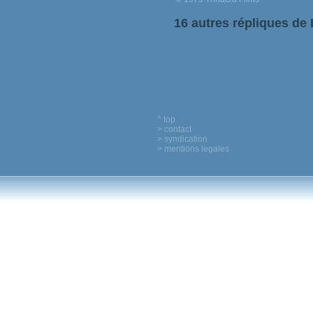
16 autres répliques de 
^ top
> contact
> syndication
> mentions legales