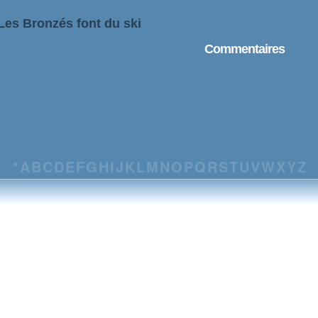
Les Bronzés font du ski
Commentaires
*
A
B
C
D
E
F
G
H
I
J
K
L
M
N
O
P
Q
R
S
T
U
V
W
X
Y
Z