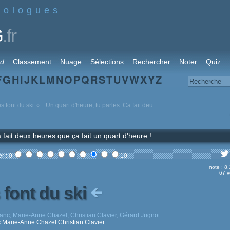
nologues
.fr
G
rd
Classement
Nuage
Sélections
Rechercher
Noter
Quiz
F
G
H
I
J
K
L
M
N
O
P
Q
R
S
T
U
V
W
X
Y
Z
 font du ski
Un quart d'heure, tu parles. Ca fait deu...
 fait deux heures que ça fait un quart d'heure !
r : 0
10
note : 8
67 v
font du ski
anc, Marie-Anne Chazel, Christian Clavier, Gérard Jugnot
c
Marie-Anne Chazel
Christian Clavier