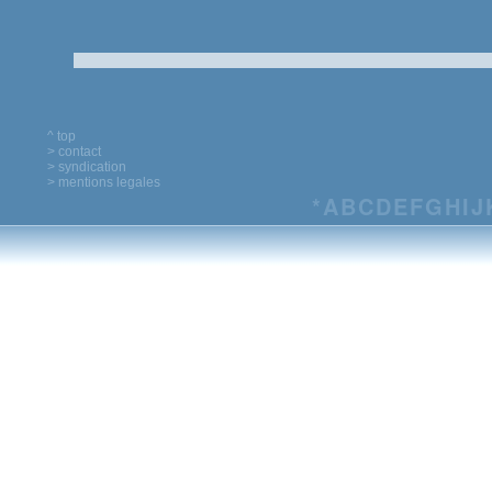
^ top
> contact
> syndication
> mentions legales
*
A
B
C
D
E
F
G
H
I
J