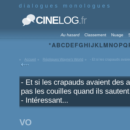
dialogues monologues
.fr
CINE
LOG
Au hasard
Classement
Nuage
S
*
A
B
C
D
E
F
G
H
I
J
K
L
M
N
O
P
Q
Accueil
Répliques Wayne's World
- Et si les crapauds avaien
- Et si les crapauds avaient des a
pas les couilles quand ils sautent
- Intéressant...
VO