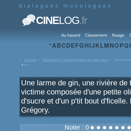
dialogues monologues
.fr
CINE
LOG
Au hasard
Classement
Nuage
S
*
A
B
C
D
E
F
G
H
I
J
K
L
M
N
O
P
Q
Accueil
Répliques C'est arrivé près de chez vous
Une larme 
Une larme de gin, une rivière de to
victime composée d'une petite oli
d'sucre et d'un p'tit bout d'ficelle.
Grégory.
Noter : 0