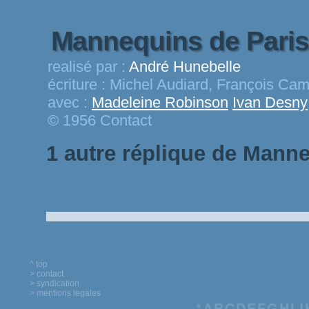
Mannequins de Pari
realisé par :
André Hunebelle
écriture :
Michel Audiard, François Ca
avec :
Madeleine Robinson
Ivan Desny
© 1956 Contact
1 autre réplique de Mann
^ top
> contact
> syndication
> mentions legales
*
A
B
C
D
E
F
G
H
I
J