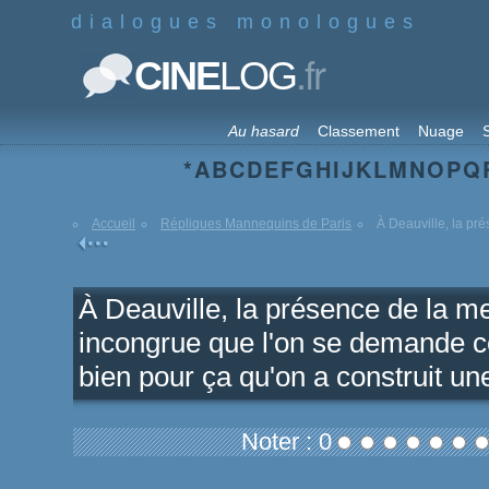
dialogues monologues
.fr
CINE
LOG
Au hasard
Classement
Nuage
S
*
A
B
C
D
E
F
G
H
I
J
K
L
M
N
O
P
Q
Accueil
Répliques Mannequins de Paris
À Deauville, la prés
À Deauville, la présence de la me
incongrue que l'on se demande ce q
bien pour ça qu'on a construit un
Noter : 0