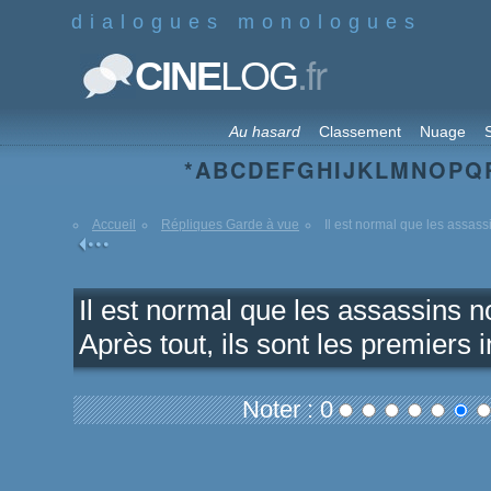
dialogues monologues
.fr
CINE
LOG
Au hasard
Classement
Nuage
S
*
A
B
C
D
E
F
G
H
I
J
K
L
M
N
O
P
Q
Accueil
Répliques Garde à vue
Il est normal que les assassi
Il est normal que les assassins n
Après tout, ils sont les premiers 
Noter : 0