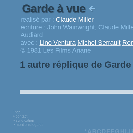
Garde à vue
realisé par :
Claude Miller
écriture :
John Wainwright, Claude Mill
Audiard
avec :
Lino Ventura
Michel Serrault
Rom
© 1981 Les Films Ariane
1 autre réplique de Garde
^ top
> contact
> syndication
> mentions legales
*
A
B
C
D
E
F
G
H
I
J