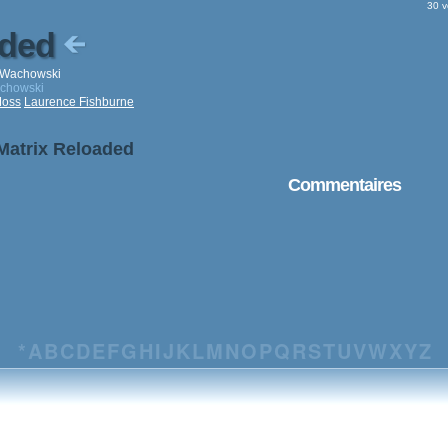
30 v
aded
 Wachowski
achowski
Moss
Laurence Fishburne
 Matrix Reloaded
Commentaires
*
A
B
C
D
E
F
G
H
I
J
K
L
M
N
O
P
Q
R
S
T
U
V
W
X
Y
Z