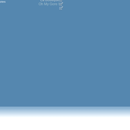
La boutique
otes
Oh My Gore !