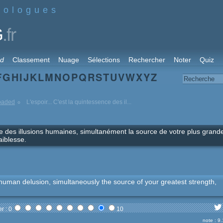
nologues
.fr
G
rd
Classement
Nuage
Sélections
Rechercher
Noter
Quiz
F
G
H
I
J
K
L
M
N
O
P
Q
R
S
T
U
V
W
X
Y
Z
loaded
L'espoir... C'est la quintessence des il...
nce des illusions humaines, simultanément la source de votre plus grand
aiblesse.
l human delusion, simultaneously the source of your greatest strength,
r : 0
10
note : 9