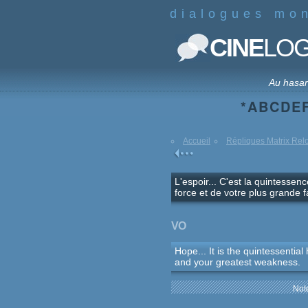
dialogues mo
CINE
LO
Au hasa
*
A
B
C
D
E
Accueil
Répliques Matrix Re
L'espoir... C'est la quintesse
force et de votre plus grande f
VO
Hope... It is the quintessentia
and your greatest weakness.
Note