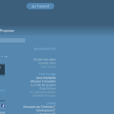
Proposer
NOUVEAUTÉS
J'ai tué ma mère
Double Zéro
Les Tuche
e
TOP FILMS
Jeux d'enfants
Mission Cléopâtre
La Cité de la peur
Pulp Fiction
Le Fabuleux destin
d'Amélie Poulain
LIENS
Annuaire du Cinéma
Geekspace
.1/10