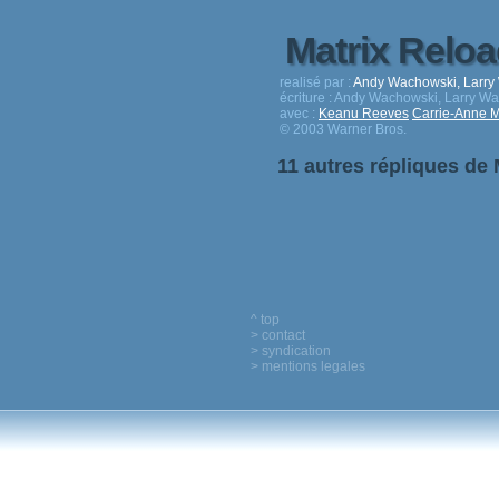
Matrix Relo
realisé par :
Andy Wachowski, Larry
écriture :
Andy Wachowski, Larry W
avec :
Keanu Reeves
Carrie-Anne 
© 2003 Warner Bros.
11 autres répliques de
^ top
> contact
> syndication
> mentions legales