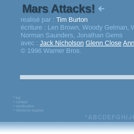
Mars Attacks!
realisé par :
Tim Burton
écriture :
Len Brown, Woody Gelman, W
Norman Saunders, Jonathan Gems
avec :
Jack Nicholson
Glenn Close
Ann
© 1996 Warner Bros.
^ top
> contact
> syndication
> mentions legales
*
A
B
C
D
E
F
G
H
I
J