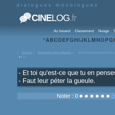
dialogues monologues
.fr
CINE
LOG
Au hasard
Classement
Nuage
S
*
A
B
C
D
E
F
G
H
I
J
K
L
M
N
O
P
Q
Accueil
Répliques Mars Attacks!
- Et toi qu'est-ce que tu en 
- Et toi qu'est-ce que tu en pense
- Faut leur péter la gueule.
Noter : 0