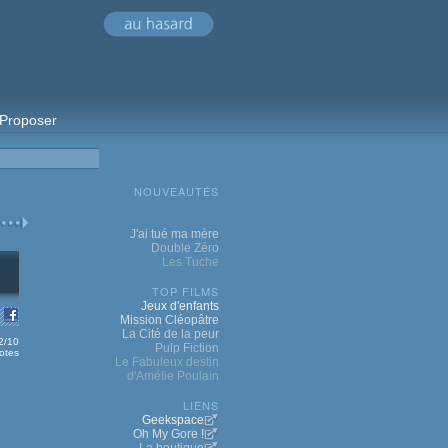
Proposer
NOUVEAUTÉS
J'ai tué ma mère
Double Zéro
Les Tuche
TOP FILMS
Jeux d'enfants
Mission Cléopâtre
La Cité de la peur
.2/10
Pulp Fiction
otes
Le Fabuleux destin
d'Amélie Poulain
LIENS
Geekspace
Oh My Gore !