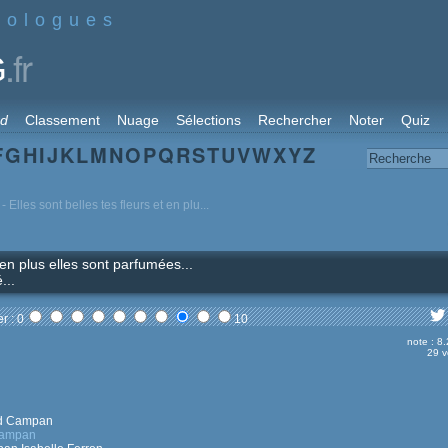
nologues
.fr
G
rd
Classement
Nuage
Sélections
Rechercher
Noter
Quiz
F
G
H
I
J
K
L
M
N
O
P
Q
R
S
T
U
V
W
X
Y
Z
- Elles sont belles tes fleurs et en plu...
t en plus elles sont parfumées...
...
r : 0
10
note : 8
29 v
rd Campan
Campan