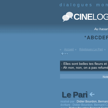
dialogues mo
CINE
LO
Au hasa
*
A
B
C
D
E
Accueil
Répliques Le Pari
- Elles sont belles tes fleurs e
- Ah non, non, on a pas refumé
Note
Le Pari
realisé par :
Didier Bourdon, Berna
écriture :
Didier Bourdon, Bernard 