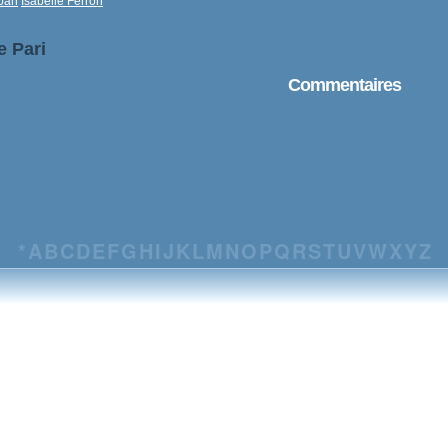
pan
Isabelle Ferron
e Pari
Commentaires
*
A
B
C
D
E
F
G
H
I
J
K
L
M
N
O
P
Q
R
S
T
U
V
W
X
Y
Z