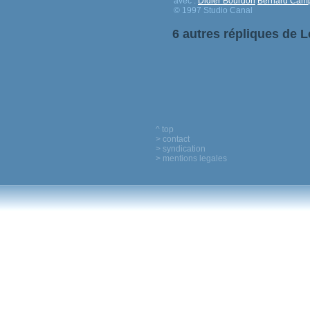
avec :
Didier Bourdon
Bernard Cam
© 1997 Studio Canal
6 autres répliques de L
^ top
> contact
> syndication
> mentions legales