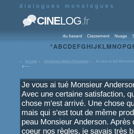
dialogues monologues
.fr
CINE
LOG
Au hasard
Classement
Nuage
S
*
A
B
C
D
E
F
G
H
I
J
K
L
M
N
O
P
Q
Accueil
Répliques Matrix Reloaded
Je vous ai tué Monsieur
Je vous ai tué Monsieur Anderson
Avec une certaine satisfaction, qu
chose m'est arrivé. Une chose qu
mais qui s'est tout de même produ
peau Monsieur Anderson. Après q
coeur nos règles, je savais très b