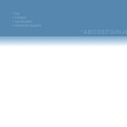
^ top
> contact
> syndication
> mentions legales
*
A
B
C
D
E
F
G
H
I
J