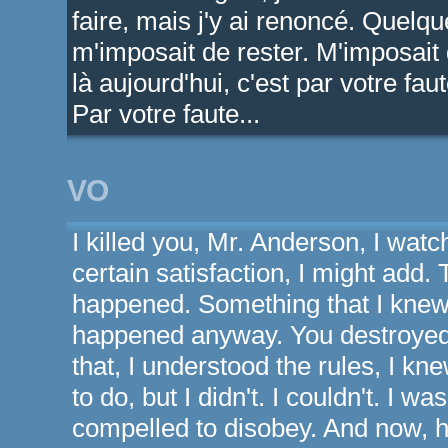
faire, mais j'y ai renoncé. Quelq
m'imposait de rester. M'imposait d
là aujourd'hui, c'est par votre f
Par votre faute...
VO
I killed you, Mr. Anderson, I watc
certain satisfaction, I might add
happened. Something that I knew 
happened anyway. You destroyed
that, I understood the rules, I k
to do, but I didn't. I couldn't. I w
compelled to disobey. And now, h