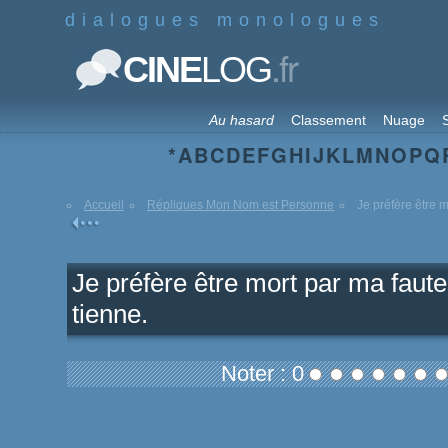
dialogues monologues
.fr
CINE
LOG
Au hasard
Classement
Nuage
S
*
A
B
C
D
E
F
G
H
I
J
K
L
M
N
O
P
Q
Accueil
Répliques Mon Nom est Personne
Je préfère être m
Je préfère être mort par ma faute 
tienne.
Noter : 0