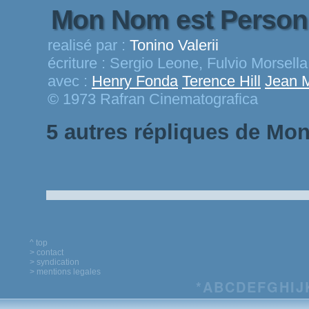
Mon Nom est Perso
realisé par :
Tonino Valerii
écriture :
Sergio Leone, Fulvio Morsella
avec :
Henry Fonda
Terence Hill
Jean M
© 1973 Rafran Cinematografica
5 autres répliques de Mo
^ top
> contact
> syndication
> mentions legales
*
A
B
C
D
E
F
G
H
I
J