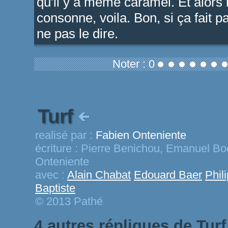
qu'il y a même caramel. Et alors m
consonne, voila. Bon, si ça fait pas
ne pas le dire.
Noter : 0
Turf
realisé par :
Fabien Onteniente
écriture :
Pierre Benichou, Emanuel Booz
Onteniente
avec :
Alain Chabat
Edouard Baer
Phil
Baptiste
© 2013 Pathé
4 autres répliques de Turf