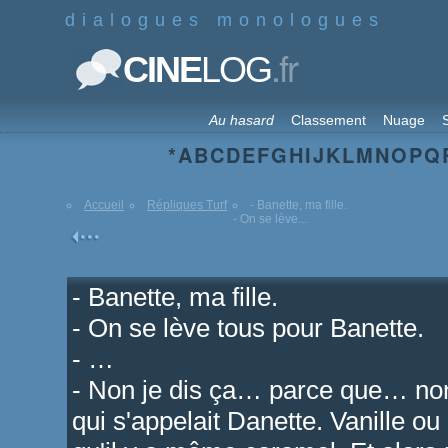
dialogues monologues
.fr
CINE
LOG
Au hasard
Classement
Nuage
S
*
A
B
C
D
E
F
G
H
I
J
K
L
M
N
O
P
Q
Accueil
Répliques Turf
- Banette, ma fille.
- On se lève...
- Banette, ma fille.
- On se lève tous pour Banette.
- …
- Non je dis ça… parce que… non 
qui s'appelait Danette. Vanille o