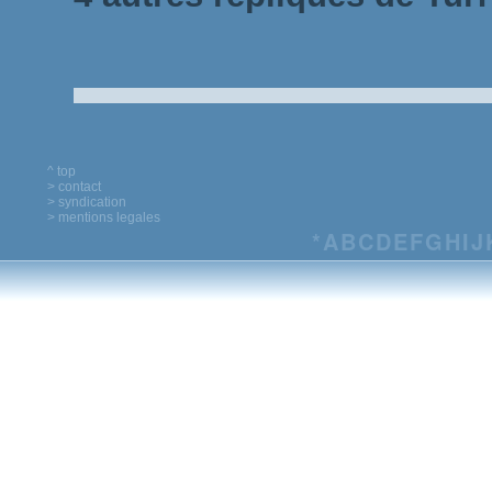
^ top
> contact
> syndication
> mentions legales
*
A
B
C
D
E
F
G
H
I
J