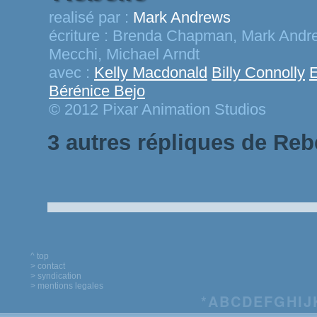
realisé par :
Mark Andrews
écriture :
Brenda Chapman, Mark Andrew
Mecchi, Michael Arndt
avec :
Kelly Macdonald
Billy Connolly
Bérénice Bejo
© 2012 Pixar Animation Studios
3 autres répliques de Reb
^ top
> contact
> syndication
> mentions legales
*
A
B
C
D
E
F
G
H
I
J